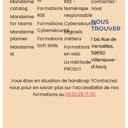
IA
Mandarine
RSE -
contactez-
catalog
Formations
Numérique
nous
RSE
responsable
Mandarine
NOUS
for teams
Formations
Cybersécurité
TROUVER
Cybersécurité
Mandarine
Logiciels
planner
Formations
métiers
1 bis Rue de
Soft Skills
Versailles,
Mandarine
Formations
59650
ai
en visio
Villeneuve-
La méthode
d’Ascq
PROSCI
Vous êtes en situation de handicap ?
Contactez
nous pour en savoir plus sur l’accessibilité de nos
formations au
03.20.25.71.70