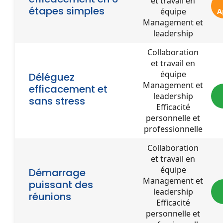
et travail en
étapes simples
équipe
A
Management et
leadership
Collaboration
et travail en
équipe
Déléguez
Management et
efficacement et
leadership
sans stress
Efficacité
personnelle et
professionnelle
Collaboration
et travail en
équipe
Démarrage
Management et
puissant des
leadership
réunions
Efficacité
personnelle et