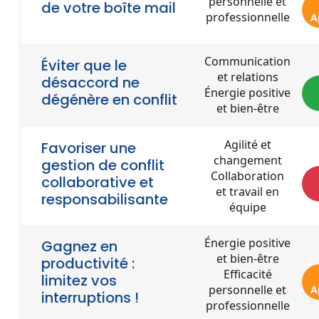
personnelle et
de votre boîte mail
professionnelle
A
Communication
Éviter que le
et relations
désaccord ne
Énergie positive
dégénère en conflit
et bien-être
Agilité et
Favoriser une
changement
gestion de conflit
Collaboration
collaborative et
et travail en
responsabilisante
équipe
Énergie positive
Gagnez en
et bien-être
productivité :
Efficacité
limitez vos
personnelle et
A
interruptions !
professionnelle