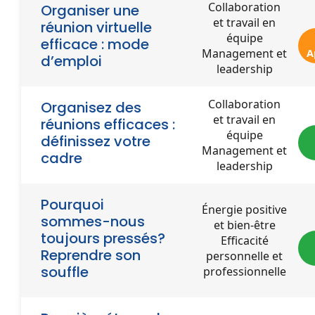
Collaboration
Organiser une
et travail en
réunion virtuelle
équipe
efficace : mode
Management et
A
d’emploi
leadership
Collaboration
Organisez des
et travail en
réunions efficaces :
équipe
définissez votre
Management et
cadre
leadership
Pourquoi
Énergie positive
sommes-nous
et bien-être
toujours pressés?
Efficacité
Reprendre son
personnelle et
souffle
professionnelle