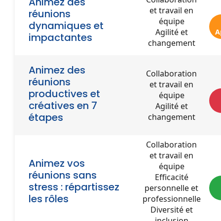
Animez des
et travail en
réunions
équipe
dynamiques et
Agilité et
A
impactantes
changement
Animez des
Collaboration
réunions
et travail en
productives et
équipe
créatives en 7
Agilité et
étapes
changement
Collaboration
et travail en
Animez vos
équipe
réunions sans
Efficacité
stress : répartissez
personnelle et
les rôles
professionnelle
Diversité et
inclusion