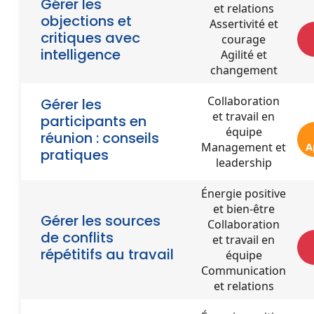
Gérer les
et relations
objections et
Assertivité et
critiques avec
courage
intelligence
Agilité et
changement
Collaboration
Gérer les
et travail en
participants en
équipe
réunion : conseils
Management et
A
pratiques
leadership
Énergie positive
et bien-être
Gérer les sources
Collaboration
de conflits
et travail en
répétitifs au travail
équipe
Communication
et relations