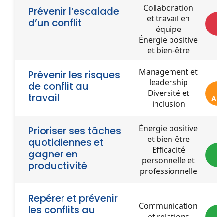
Collaboration
Prévenir l’escalade
et travail en
d’un conflit
équipe
Énergie positive
et bien-être
Management et
Prévenir les risques
leadership
de conflit au
Diversité et
travail
A
inclusion
Énergie positive
Prioriser ses tâches
et bien-être
quotidiennes et
Efficacité
gagner en
personnelle et
productivité
professionnelle
Repérer et prévenir
Communication
les conflits au
et relations