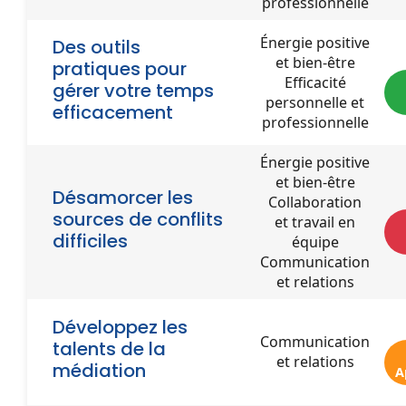
professionnelle
Énergie positive
Des outils
et bien-être
pratiques pour
Efficacité
gérer votre temps
personnelle et
efficacement
professionnelle
Énergie positive
et bien-être
Désamorcer les
Collaboration
sources de conflits
et travail en
difficiles
équipe
Communication
et relations
Développez les
Communication
talents de la
et relations
médiation
A