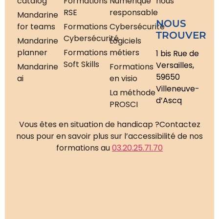
catalog
Formations
Numérique
nous
RSE
responsable
Mandarine
NOUS
for teams
Formations
Cybersécurité
TROUVER
Cybersécurité
Mandarine
Logiciels
planner
Formations
métiers
1 bis Rue de
Soft Skills
Versailles,
Mandarine
Formations
59650
ai
en visio
Villeneuve-
La méthode
d’Ascq
PROSCI
Vous êtes en situation de handicap ?
Contactez
nous pour en savoir plus sur l’accessibilité de nos
formations au
03.20.25.71.70