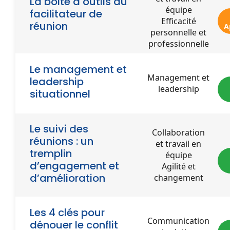
La boite à outils du
équipe
facilitateur de
Efficacité
réunion
A
personnelle et
professionnelle
Le management et
Management et
leadership
leadership
situationnel
Le suivi des
Collaboration
réunions : un
et travail en
tremplin
équipe
d’engagement et
Agilité et
d’amélioration
changement
Les 4 clés pour
Communication
dénouer le conflit