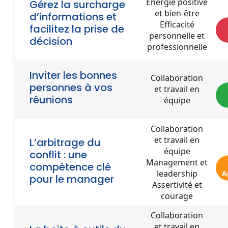
Énergie positive
Gérez la surcharge
et bien-être
d’informations et
Efficacité
facilitez la prise de
personnelle et
décision
professionnelle
Inviter les bonnes
Collaboration
personnes à vos
et travail en
réunions
équipe
Collaboration
et travail en
L’arbitrage du
équipe
conflit : une
Management et
compétence clé
leadership
A
pour le manager
Assertivité et
courage
Collaboration
et travail en