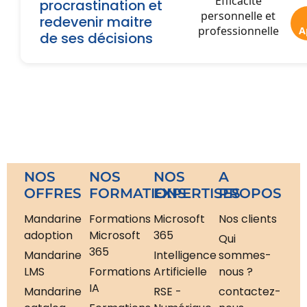
Efficacité
procrastination et
personnelle et
redevenir maitre
professionnelle
A
de ses décisions
NOS
NOS
NOS
A
OFFRES
FORMATIONS
EXPERTISES
PROPOS
Mandarine
Formations
Microsoft
Nos clients
adoption
Microsoft
365
Qui
365
Mandarine
Intelligence
sommes-
LMS
Formations
Artificielle
nous ?
IA
Mandarine
RSE -
contactez-