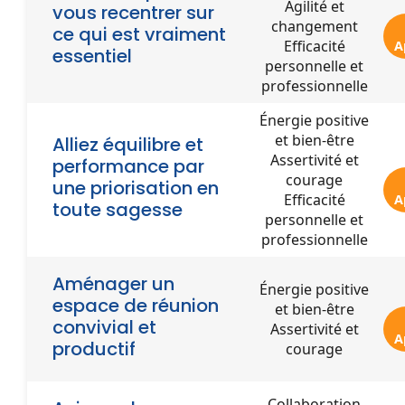
Agilité et
vous recentrer sur
changement
ce qui est vraiment
Efficacité
A
essentiel
personnelle et
professionnelle
Énergie positive
et bien-être
Alliez équilibre et
Assertivité et
performance par
courage
une priorisation en
Efficacité
A
toute sagesse
personnelle et
professionnelle
Aménager un
Énergie positive
espace de réunion
et bien-être
convivial et
Assertivité et
A
productif
courage
Collaboration