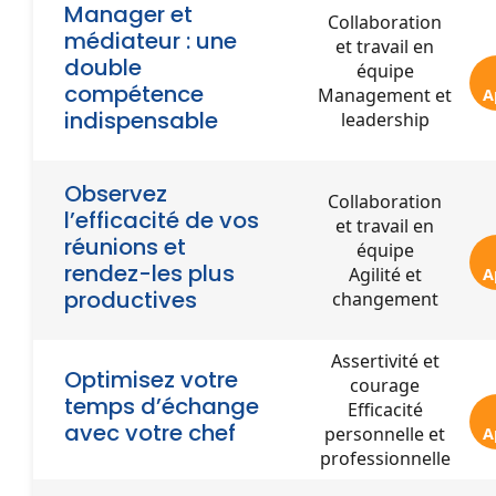
Manager et
Collaboration
médiateur : une
et travail en
double
équipe
compétence
Management et
A
indispensable
leadership
Observez
Collaboration
l’efficacité de vos
et travail en
réunions et
équipe
rendez-les plus
Agilité et
A
productives
changement
Assertivité et
Optimisez votre
courage
temps d’échange
Efficacité
avec votre chef
personnelle et
A
professionnelle