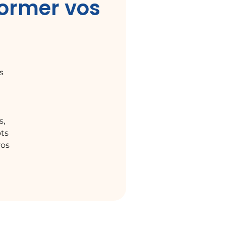
former vos
s
s,
ots
vos