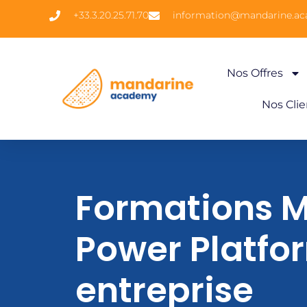
+33.3.20.25.71.70
information@mandarine.a
Nos Offres
Nos Clie
Formations M
Power Platfo
entreprise