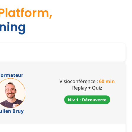
Platform,
rning
Formateur
Visioconférence :
60 min
Replay + Quiz
Niv 1 : Découverte
ulien Bruy