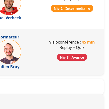
Niv 2 : Intermédiaire
xel Verbeek
Formateur
Visioconférence :
45 min
Replay + Quiz
Niv 3 : Avancé
ulien Bruy