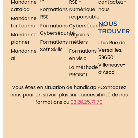
IA
Mandarine
RSE -
contactez-
catalog
Formations
Numérique
nous
RSE
responsable
Mandarine
NOUS
for teams
Formations
Cybersécurité
TROUVER
Cybersécurité
Mandarine
Logiciels
planner
Formations
métiers
1 bis Rue de
Soft Skills
Versailles,
Mandarine
Formations
59650
ai
en visio
Villeneuve-
La méthode
d’Ascq
PROSCI
Vous êtes en situation de handicap ?
Contactez
nous pour en savoir plus sur l’accessibilité de nos
formations au
03.20.25.71.70