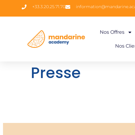
+33.3.20.25.71.70
information@mandarine.a
Nos Offres
Nos Clie
Presse