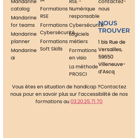
Mandarine
RSE -
contactez-
catalog
Formations
Numérique
nous
RSE
responsable
Mandarine
NOUS
for teams
Formations
Cybersécurité
TROUVER
Cybersécurité
Mandarine
Logiciels
planner
Formations
métiers
1 bis Rue de
Soft Skills
Versailles,
Mandarine
Formations
59650
ai
en visio
Villeneuve-
La méthode
d’Ascq
PROSCI
Vous êtes en situation de handicap ?
Contactez
nous pour en savoir plus sur l’accessibilité de nos
formations au
03.20.25.71.70