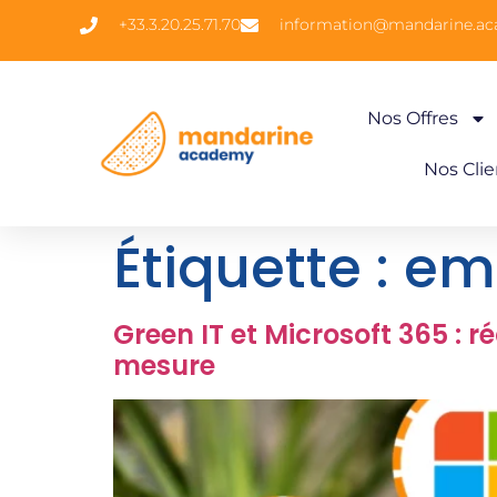
+33.3.20.25.71.70
information@mandarine.a
Nos Offres
Nos Clie
Étiquette :
em
Green IT et Microsoft 365 : r
mesure