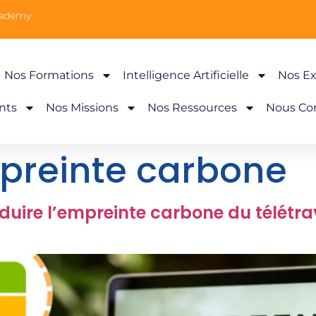
cademy
Nos Formations
Intelligence Artificielle
Nos Ex
nts
Nos Missions
Nos Ressources
Nous Co
preinte carbone
éduire l’empreinte carbone du télétra