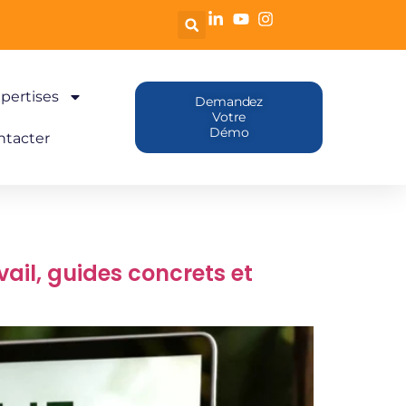
pertises
Demandez
Votre
Démo
ntacter
vail, guides concrets et