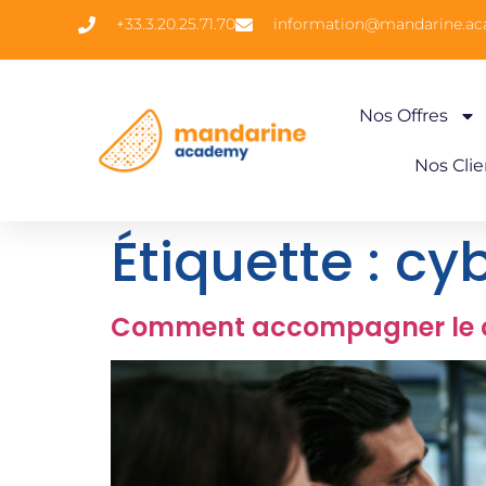
+33.3.20.25.71.70
information@mandarine.a
Nos Offres
Nos Clie
Étiquette :
cyb
Comment accompagner le ch