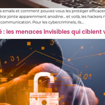
vos emails et comment pouvez-vous les protéger efficac
ièce jointe apparemment anodine… et voilà, les hackers n’on
 communication. Pour les cybercriminels, ils…
 : les menaces invisibles qui ciblent 