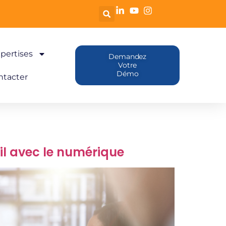
pertises
Demandez
Votre
Démo
ntacter
 avec le numérique