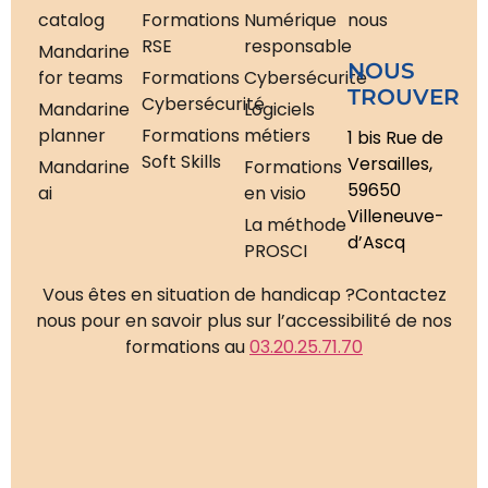
catalog
Formations
Numérique
nous
RSE
responsable
Mandarine
NOUS
for teams
Formations
Cybersécurité
TROUVER
Cybersécurité
Mandarine
Logiciels
planner
Formations
métiers
1 bis Rue de
Soft Skills
Versailles,
Mandarine
Formations
59650
ai
en visio
Villeneuve-
La méthode
d’Ascq
PROSCI
Vous êtes en situation de handicap ?
Contactez
nous pour en savoir plus sur l’accessibilité de nos
formations au
03.20.25.71.70