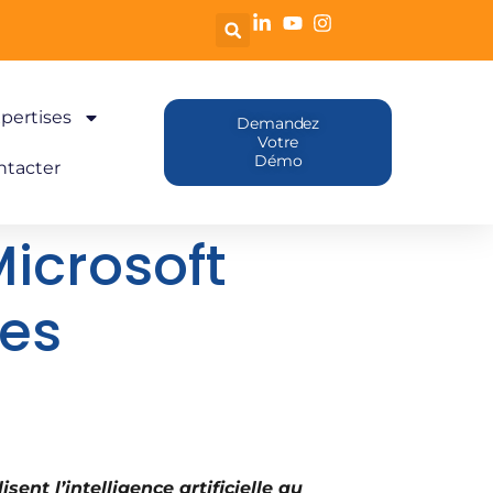
pertises
Demandez
Votre
Démo
ntacter
icrosoft
les
ent l’intelligence artificielle au