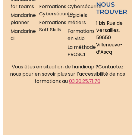
NOUS
for teams
Formations
Cybersécurité
TROUVER
Cybersécurité
Mandarine
Logiciels
planner
Formations
métiers
1 bis Rue de
Soft Skills
Versailles,
Mandarine
Formations
59650
ai
en visio
Villeneuve-
La méthode
d’Ascq
PROSCI
Vous êtes en situation de handicap ?
Contactez
nous pour en savoir plus sur l’accessibilité de nos
formations au
03.20.25.71.70