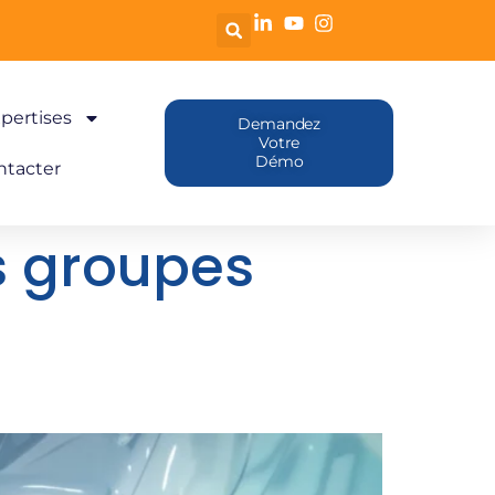
pertises
Demandez
Votre
Démo
ntacter
 groupes