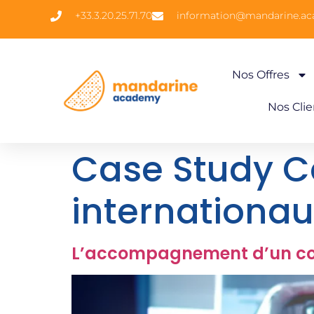
+33.3.20.25.71.70
information@mandarine.a
Nos Offres
Nos Clie
Case Study C
internationau
L’accompagnement d’un con