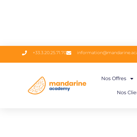
+33.3.20.25.71.70
information@mandarine.a
Nos Offres
Nos Clie