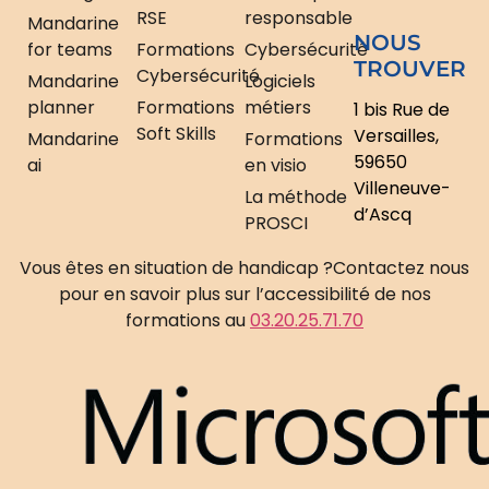
RSE
responsable
Mandarine
NOUS
for teams
Formations
Cybersécurité
TROUVER
Cybersécurité
Mandarine
Logiciels
planner
Formations
métiers
1 bis Rue de
Soft Skills
Versailles,
Mandarine
Formations
59650
ai
en visio
Villeneuve-
La méthode
d’Ascq
PROSCI
Vous êtes en situation de handicap ?
Contactez nous
pour en savoir plus sur l’accessibilité de nos
formations au
03.20.25.71.70