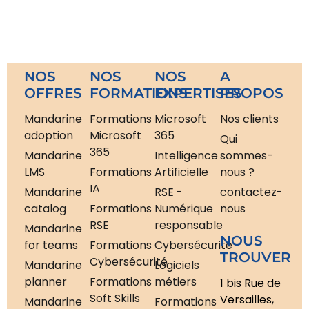
NOS
NOS
NOS
A
OFFRES
FORMATIONS
EXPERTISES
PROPOS
Mandarine
Formations
Microsoft
Nos clients
adoption
Microsoft
365
Qui
365
Mandarine
Intelligence
sommes-
LMS
Formations
Artificielle
nous ?
IA
Mandarine
RSE -
contactez-
catalog
Formations
Numérique
nous
RSE
responsable
Mandarine
NOUS
for teams
Formations
Cybersécurité
TROUVER
Cybersécurité
Mandarine
Logiciels
planner
Formations
métiers
1 bis Rue de
Soft Skills
Versailles,
Mandarine
Formations