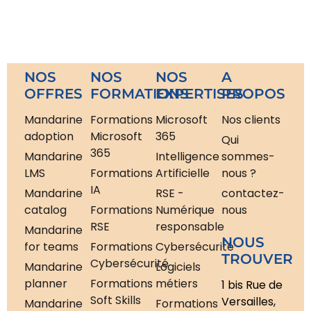
NOS
NOS
NOS
A
OFFRES
FORMATIONS
EXPERTISES
PROPOS
Mandarine
Formations
Microsoft
Nos clients
adoption
Microsoft
365
Qui
365
Mandarine
Intelligence
sommes-
LMS
Formations
Artificielle
nous ?
IA
Mandarine
RSE -
contactez-
catalog
Formations
Numérique
nous
RSE
responsable
Mandarine
NOUS
for teams
Formations
Cybersécurité
TROUVER
Cybersécurité
Mandarine
Logiciels
planner
Formations
métiers
1 bis Rue de
Soft Skills
Versailles,
Mandarine
Formations