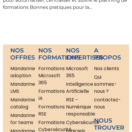
pour automatiser, centraliser et suivre le planning de
formations Bonnes pratiques pour la…
NOS
NOS
NOS
A
OFFRES
FORMATIONS
EXPERTISES
PROPOS
Mandarine
Formations
Microsoft
Nos clients
adoption
Microsoft
365
Qui
365
Mandarine
Intelligence
sommes-
LMS
Formations
Artificielle
nous ?
IA
Mandarine
RSE -
contactez-
catalog
Formations
Numérique
nous
RSE
responsable
Mandarine
NOUS
for teams
Formations
Cybersécurité
TROUVER
Cybersécurité
Mandarine
Logiciels