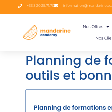
+33.3.20.25.71.70
information@mandarine.a
Nos Offres
Nos Clie
Planning de f
outils et bon
Planning de formations en