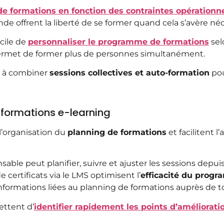
de formations en fonction des contraintes opérationn
de offrent la liberté de se former quand cela s’avère né
acile de
personnaliser le programme de formations
sel
 permet de former plus de personnes simultanément.
t à combiner
sessions collectives et auto-formation
pou
e formations e-learning
l’organisation du
planning de formations
et facilitent 
able peut planifier, suivre et ajuster les sessions depuis
 certificats via le LMS optimisent l’
efficacité du progr
’informations liées au planning de formations auprès de t
ettent d’
identifier rapidement les points d’améliorati