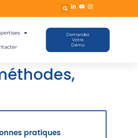
pertises
Demandez
Votre
Démo
ntacter
 méthodes,
bonnes pratiques