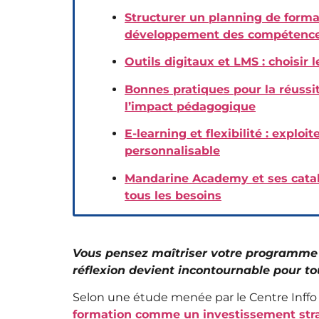
Structurer un planning de format
développement des compétences
Outils digitaux et LMS : choisir
Bonnes pratiques pour la réuss
l’impact pédagogique
E-learning et flexibilité : explo
personnalisable
Mandarine Academy et ses catalo
tous les besoins
Vous pensez maîtriser votre programme d
réflexion devient incontournable pour to
Selon une étude menée par le Centre Inffo
formation comme un investissement stra