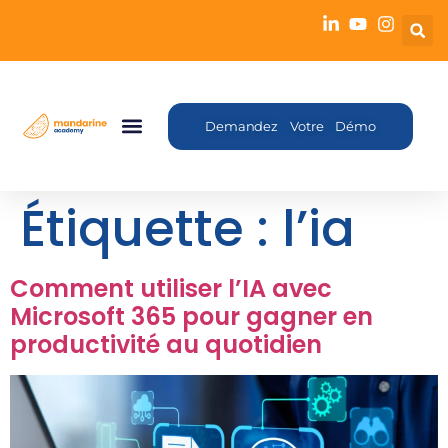
Demandez Votre Démo
Étiquette :
l’ia
Comment utiliser l’IA avec
Microsoft 365 pour gagner en
productivité au quotidien