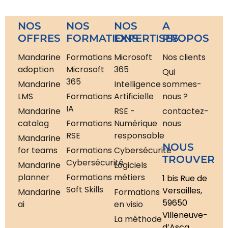
NOS
NOS
NOS
A
OFFRES
FORMATIONS
EXPERTISES
PROPOS
Mandarine
Formations
Microsoft
Nos clients
adoption
Microsoft
365
Qui
365
Mandarine
Intelligence
sommes-
LMS
Formations
Artificielle
nous ?
IA
Mandarine
RSE -
contactez-
catalog
Formations
Numérique
nous
RSE
responsable
Mandarine
NOUS
for teams
Formations
Cybersécurité
TROUVER
Cybersécurité
Mandarine
Logiciels
planner
Formations
métiers
1 bis Rue de
Soft Skills
Versailles,
Mandarine
Formations
59650
ai
en visio
Villeneuve-
La méthode
d’Ascq