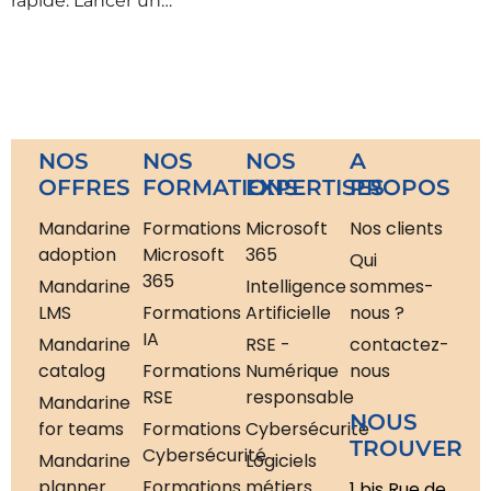
rapide. Lancer un…
NOS
NOS
NOS
A
OFFRES
FORMATIONS
EXPERTISES
PROPOS
Mandarine
Formations
Microsoft
Nos clients
adoption
Microsoft
365
Qui
365
Mandarine
Intelligence
sommes-
LMS
Formations
Artificielle
nous ?
IA
Mandarine
RSE -
contactez-
catalog
Formations
Numérique
nous
RSE
responsable
Mandarine
NOUS
for teams
Formations
Cybersécurité
TROUVER
Cybersécurité
Mandarine
Logiciels
planner
Formations
métiers
1 bis Rue de