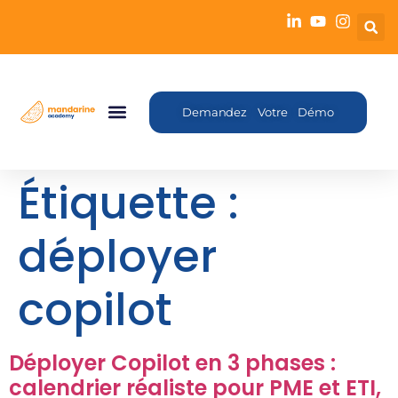
Demandez Votre Démo
Étiquette :
déployer
copilot
Déployer Copilot en 3 phases :
calendrier réaliste pour PME et ETI,