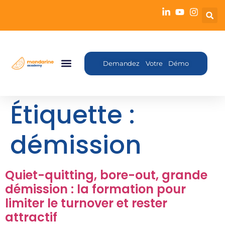
Demandez Votre Démo
Étiquette :
démission
Quiet-quitting, bore-out, grande
démission : la formation pour
limiter le turnover et rester
attractif