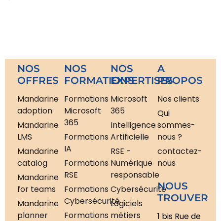
NOS
NOS
NOS
A
OFFRES
FORMATIONS
EXPERTISES
PROPOS
Mandarine
Formations
Microsoft
Nos clients
adoption
Microsoft
365
Qui
365
Mandarine
Intelligence
sommes-
LMS
Formations
Artificielle
nous ?
IA
Mandarine
RSE -
contactez-
catalog
Formations
Numérique
nous
RSE
responsable
Mandarine
NOUS
for teams
Formations
Cybersécurité
TROUVER
Cybersécurité
Mandarine
Logiciels
planner
Formations
métiers
1 bis Rue de