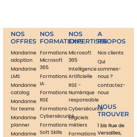
NOS
NOS
NOS
A
OFFRES
FORMATIONS
EXPERTISES
PROPOS
Mandarine
Formations
Microsoft
Nos clients
adoption
Microsoft
365
Qui
365
Mandarine
Intelligence
sommes-
LMS
Formations
Artificielle
nous ?
IA
Mandarine
RSE -
contactez-
catalog
Formations
Numérique
nous
RSE
responsable
Mandarine
NOUS
for teams
Formations
Cybersécurité
TROUVER
Cybersécurité
Mandarine
Logiciels
planner
Formations
métiers
1 bis Rue de
Soft Skills
Versailles,
Mandarine
Formations