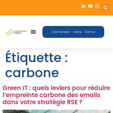
Demandez Votre Démo
Étiquette :
carbone
Green IT : quels leviers pour réduire
l’empreinte carbone des emails
dans votre stratégie RSE ?