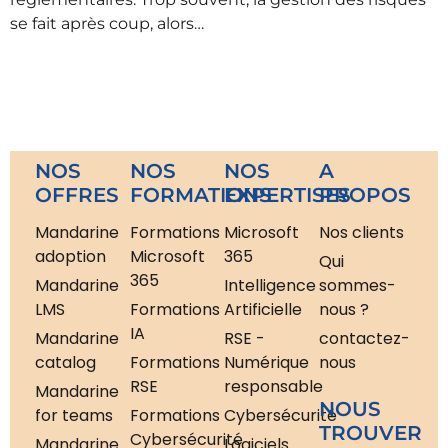
se fait après coup, alors…
NOS
NOS
NOS
A
OFFRES
FORMATIONS
EXPERTISES
PROPOS
Mandarine
Formations
Microsoft
Nos clients
adoption
Microsoft
365
Qui
365
Mandarine
Intelligence
sommes-
LMS
Formations
Artificielle
nous ?
IA
Mandarine
RSE -
contactez-
catalog
Formations
Numérique
nous
RSE
responsable
Mandarine
NOUS
for teams
Formations
Cybersécurité
TROUVER
Cybersécurité
Mandarine
Logiciels