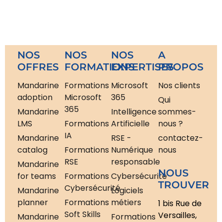
NOS
NOS
NOS
A
OFFRES
FORMATIONS
EXPERTISES
PROPOS
Mandarine
Formations
Microsoft
Nos clients
adoption
Microsoft
365
Qui
365
Mandarine
Intelligence
sommes-
LMS
Formations
Artificielle
nous ?
IA
Mandarine
RSE -
contactez-
catalog
Formations
Numérique
nous
RSE
responsable
Mandarine
NOUS
for teams
Formations
Cybersécurité
TROUVER
Cybersécurité
Mandarine
Logiciels
planner
Formations
métiers
1 bis Rue de
Soft Skills
Versailles,
Mandarine
Formations