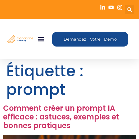
Demandez Votre Démo
Étiquette :
prompt
Comment créer un prompt IA
efficace : astuces, exemples et
bonnes pratiques