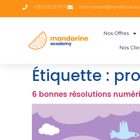
+33.3.20.25.71.70
information@mandarine.a
Nos Offres
Nos Clie
Étiquette :
pro
6 bonnes résolutions numér