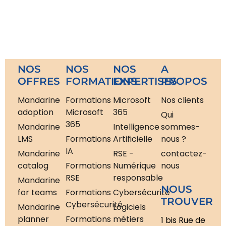
NOS
NOS
NOS
A
OFFRES
FORMATIONS
EXPERTISES
PROPOS
Mandarine
Formations
Microsoft
Nos clients
adoption
Microsoft
365
Qui
365
Mandarine
Intelligence
sommes-
LMS
Formations
Artificielle
nous ?
IA
Mandarine
RSE -
contactez-
catalog
Formations
Numérique
nous
RSE
responsable
Mandarine
NOUS
for teams
Formations
Cybersécurité
TROUVER
Cybersécurité
Mandarine
Logiciels
planner
Formations
métiers
1 bis Rue de