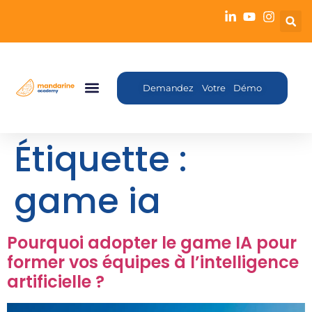
Demandez Votre Démo
Étiquette :
game ia
Pourquoi adopter le game IA pour
former vos équipes à l’intelligence
artificielle ?