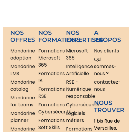
NOS
NOS
NOS
A
OFFRES
FORMATIONS
EXPERTISES
PROPOS
Mandarine
Formations
Microsoft
Nos clients
adoption
Microsoft
365
Qui
365
Mandarine
Intelligence
sommes-
LMS
Formations
Artificielle
nous ?
IA
Mandarine
RSE -
contactez-
catalog
Formations
Numérique
nous
RSE
responsable
Mandarine
NOUS
for teams
Formations
Cybersécurité
TROUVER
Cybersécurité
Mandarine
Logiciels
planner
Formations
métiers
1 bis Rue de
Soft Skills
Versailles,
Mandarine
Formations