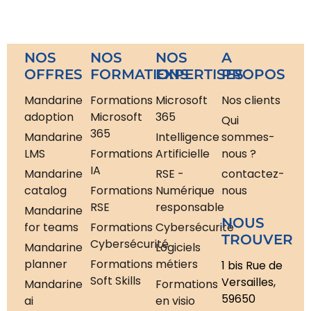
NOS
NOS
NOS
A
OFFRES
FORMATIONS
EXPERTISES
PROPOS
Mandarine
Formations
Microsoft
Nos clients
adoption
Microsoft
365
Qui
365
Mandarine
Intelligence
sommes-
LMS
Formations
Artificielle
nous ?
IA
Mandarine
RSE -
contactez-
catalog
Formations
Numérique
nous
RSE
responsable
Mandarine
NOUS
for teams
Formations
Cybersécurité
TROUVER
Cybersécurité
Mandarine
Logiciels
planner
Formations
métiers
1 bis Rue de
Soft Skills
Versailles,
Mandarine
Formations
59650
ai
en visio