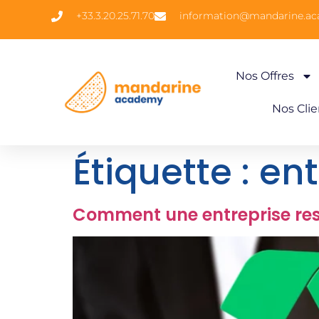
+33.3.20.25.71.70
information@mandarine.a
Nos Offres
Nos Clie
Étiquette :
ent
Comment une entreprise res