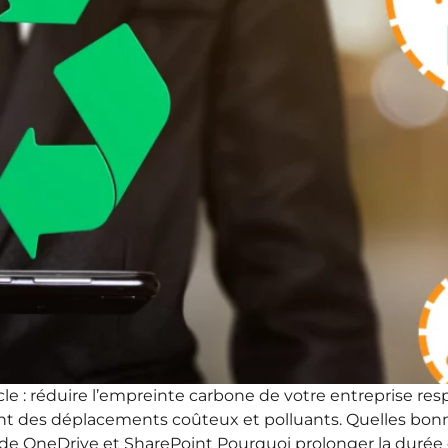
cle : réduire l’empreinte carbone de votre entreprise r
ant des déplacements coûteux et polluants. Quelles bonn
e de OneDrive et SharePoint Pourquoi prolonger la durée