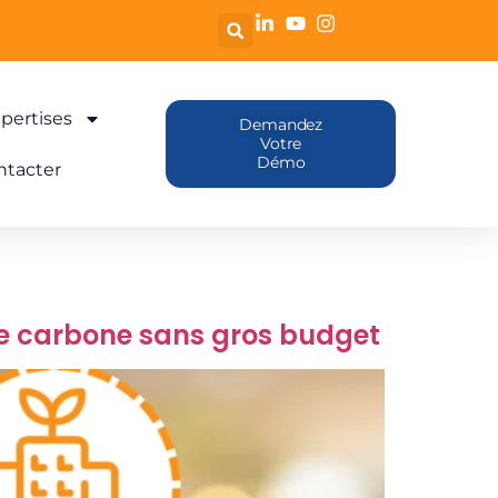
pertises
Demandez
Votre
Démo
ntacter
e carbone sans gros budget