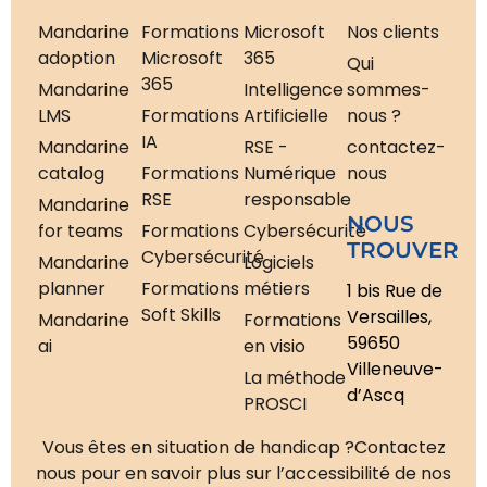
Mandarine
Formations
Microsoft
Nos clients
adoption
Microsoft
365
Qui
365
Mandarine
Intelligence
sommes-
LMS
Formations
Artificielle
nous ?
IA
Mandarine
RSE -
contactez-
catalog
Formations
Numérique
nous
RSE
responsable
Mandarine
NOUS
for teams
Formations
Cybersécurité
TROUVER
Cybersécurité
Mandarine
Logiciels
planner
Formations
métiers
1 bis Rue de
Soft Skills
Versailles,
Mandarine
Formations
59650
ai
en visio
Villeneuve-
La méthode
d’Ascq
PROSCI
Vous êtes en situation de handicap ?
Contactez
nous pour en savoir plus sur l’accessibilité de nos