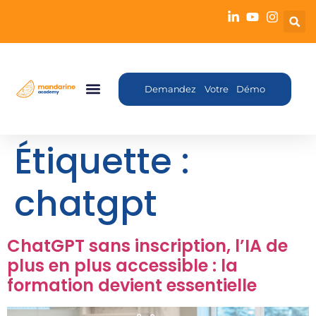
Demandez Votre Démo
Étiquette :
chatgpt
ChatGPT sans inscription, l’IA de
plus en plus accessible : la
formation devient essentielle