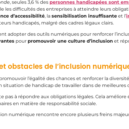
onde
, seules 3,6 % des
personnes handicapées sont emp
vèle les difficultés des entreprises à atteindre leurs obli
nce d’accessibilité
, la
sensibilisation insuffisante
et l’
i
teurs handicapés, malgré des cadres légaux clairs.
oivent adopter des outils numériques pour renforcer l’in
vantes
pour
promouvoir une culture d’inclusion
et rép
 et obstacles de l’inclusion numériqu
promouvoir l’égalité des chances et renforcer la diversit
 situation de handicap de travailler dans de meilleures 
e pas à répondre aux obligations légales. Cela améliore 
ires en matière de responsabilité sociale.
sion numérique rencontre encore plusieurs freins majeur