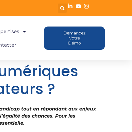
pertises
Demandez
Votre
Démo
ntacter
 numériques
ateurs ?
 handicap tout en répondant aux enjeux
 l’égalité des chances.
Pour l
es
ssentielle.