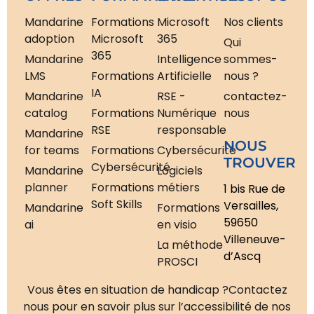
Mandarine
Formations
Microsoft
Nos clients
adoption
Microsoft
365
Qui
365
Mandarine
Intelligence
sommes-
LMS
Formations
Artificielle
nous ?
IA
Mandarine
RSE -
contactez-
catalog
Formations
Numérique
nous
RSE
responsable
Mandarine
NOUS
for teams
Formations
Cybersécurité
TROUVER
Cybersécurité
Mandarine
Logiciels
planner
Formations
métiers
1 bis Rue de
Soft Skills
Versailles,
Mandarine
Formations
59650
ai
en visio
Villeneuve-
La méthode
d’Ascq
PROSCI
Vous êtes en situation de handicap ?
Contactez
nous pour en savoir plus sur l’accessibilité de nos