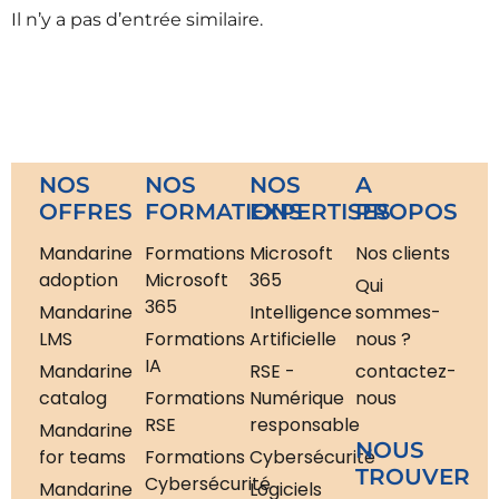
Il n’y a pas d’entrée similaire.
NOS
NOS
NOS
A
OFFRES
FORMATIONS
EXPERTISES
PROPOS
Mandarine
Formations
Microsoft
Nos clients
adoption
Microsoft
365
Qui
365
Mandarine
Intelligence
sommes-
LMS
Formations
Artificielle
nous ?
IA
Mandarine
RSE -
contactez-
catalog
Formations
Numérique
nous
RSE
responsable
Mandarine
NOUS
for teams
Formations
Cybersécurité
TROUVER
Cybersécurité
Mandarine
Logiciels