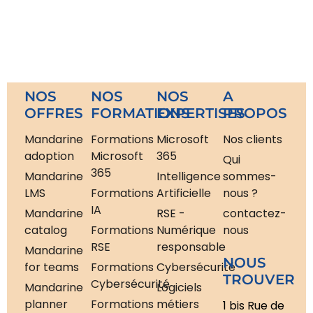
NOS
NOS
NOS
A
OFFRES
FORMATIONS
EXPERTISES
PROPOS
Mandarine
Formations
Microsoft
Nos clients
adoption
Microsoft
365
Qui
365
Mandarine
Intelligence
sommes-
LMS
Formations
Artificielle
nous ?
IA
Mandarine
RSE -
contactez-
catalog
Formations
Numérique
nous
RSE
responsable
Mandarine
NOUS
for teams
Formations
Cybersécurité
TROUVER
Cybersécurité
Mandarine
Logiciels
planner
Formations
métiers
1 bis Rue de