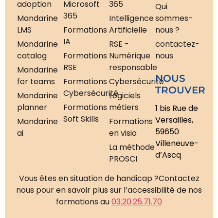
adoption
Microsoft
365
Qui
365
Mandarine
Intelligence
sommes-
LMS
Formations
Artificielle
nous ?
IA
Mandarine
RSE -
contactez-
catalog
Formations
Numérique
nous
RSE
responsable
Mandarine
NOUS
for teams
Formations
Cybersécurité
TROUVER
Cybersécurité
Mandarine
Logiciels
planner
Formations
métiers
1 bis Rue de
Soft Skills
Versailles,
Mandarine
Formations
59650
ai
en visio
Villeneuve-
La méthode
d’Ascq
PROSCI
Vous êtes en situation de handicap ?
Contactez
nous pour en savoir plus sur l’accessibilité de nos
formations au
03.20.25.71.70