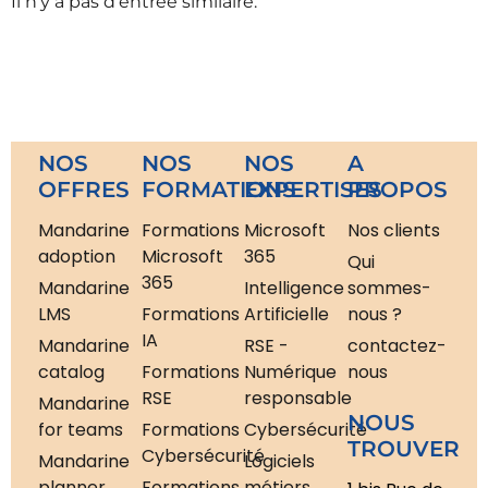
Il n’y a pas d’entrée similaire.
NOS
NOS
NOS
A
OFFRES
FORMATIONS
EXPERTISES
PROPOS
Mandarine
Formations
Microsoft
Nos clients
adoption
Microsoft
365
Qui
365
Mandarine
Intelligence
sommes-
LMS
Formations
Artificielle
nous ?
IA
Mandarine
RSE -
contactez-
catalog
Formations
Numérique
nous
RSE
responsable
Mandarine
NOUS
for teams
Formations
Cybersécurité
TROUVER
Cybersécurité
Mandarine
Logiciels
planner
Formations
métiers