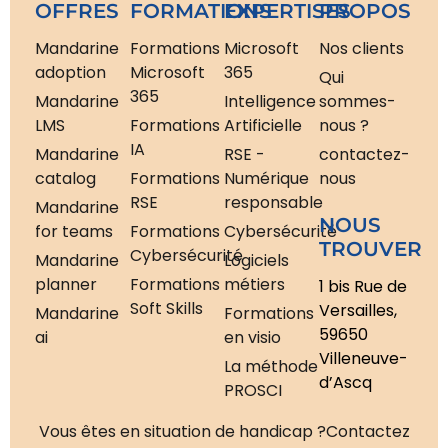
OFFRES
FORMATIONS
EXPERTISES
PROPOS
Mandarine
Formations
Microsoft
Nos clients
adoption
Microsoft
365
Qui
365
Mandarine
Intelligence
sommes-
LMS
Formations
Artificielle
nous ?
IA
Mandarine
RSE -
contactez-
catalog
Formations
Numérique
nous
RSE
responsable
Mandarine
NOUS
for teams
Formations
Cybersécurité
TROUVER
Cybersécurité
Mandarine
Logiciels
planner
Formations
métiers
1 bis Rue de
Soft Skills
Versailles,
Mandarine
Formations
59650
ai
en visio
Villeneuve-
La méthode
d’Ascq
PROSCI
Vous êtes en situation de handicap ?
Contactez