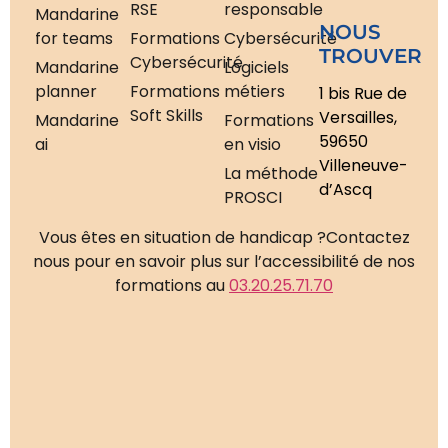
RSE
responsable
Mandarine
NOUS
for teams
Formations
Cybersécurité
TROUVER
Cybersécurité
Mandarine
Logiciels
planner
Formations
métiers
1 bis Rue de
Soft Skills
Versailles,
Mandarine
Formations
59650
ai
en visio
Villeneuve-
La méthode
d’Ascq
PROSCI
Vous êtes en situation de handicap ?
Contactez
nous pour en savoir plus sur l’accessibilité de nos
formations au
03.20.25.71.70