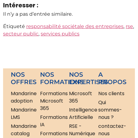
Intéresser :
Il n’y a pas d’entrée similaire.
Étiqueté
responsabilité sociétale des entreprises
,
rse
,
secteur public
,
services publics
NOS
NOS
NOS
A
OFFRES
FORMATIONS
EXPERTISES
PROPOS
Mandarine
Formations
Microsoft
Nos clients
adoption
Microsoft
365
Qui
365
Mandarine
Intelligence
sommes-
LMS
Formations
Artificielle
nous ?
IA
Mandarine
RSE -
contactez-
catalog
Formations
Numérique
nous