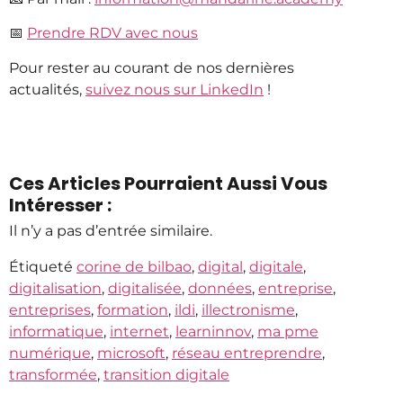
📅
Prendre RDV avec nous
Pour rester au courant de nos dernières
actualités,
suivez nous sur LinkedIn
!
Ces Articles Pourraient Aussi Vous
Intéresser :
Il n’y a pas d’entrée similaire.
Étiqueté
corine de bilbao
,
digital
,
digitale
,
digitalisation
,
digitalisée
,
données
,
entreprise
,
entreprises
,
formation
,
ildi
,
illectronisme
,
informatique
,
internet
,
learninnov
,
ma pme
numérique
,
microsoft
,
réseau entreprendre
,
transformée
,
transition digitale