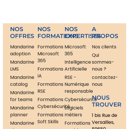
NOS
NOS
NOS
A
OFFRES
FORMATIONS
EXPERTISES
PROPOS
Mandarine
Formations
Microsoft
Nos clients
adoption
Microsoft
365
Qui
365
Mandarine
Intelligence
sommes-
LMS
Formations
Artificielle
nous ?
IA
Mandarine
RSE -
contactez-
catalog
Formations
Numérique
nous
RSE
responsable
Mandarine
NOUS
for teams
Formations
Cybersécurité
TROUVER
Cybersécurité
Mandarine
Logiciels
planner
Formations
métiers
1 bis Rue de
Soft Skills
Versailles,
Mandarine
Formations