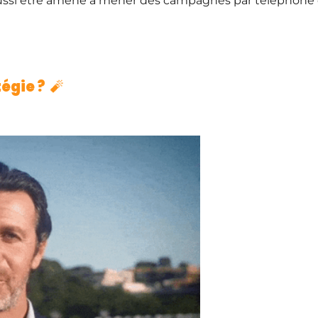
ussi être amené à mener des campagnes par téléphone o
tégie ?
🧨