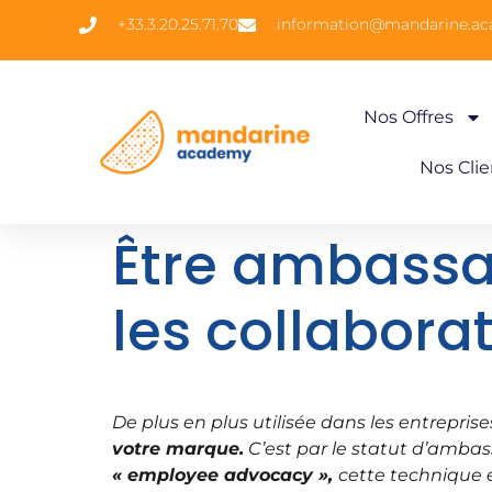
+33.3.20.25.71.70
information@mandarine.a
Nos Offres
Nos Clie
Être ambassa
les collabora
De plus en plus utilisée dans les entrepris
votre marque.
C’est par le statut d’ambass
« employee advocacy »,
cette technique e