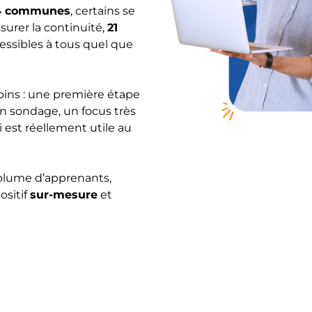
4 communes
, certains se
surer la continuité,
21
essibles à tous quel que
oins : une première étape
un sondage, un focus très
i est réellement utile au
olume d’apprenants,
ositif
sur-mesure
et