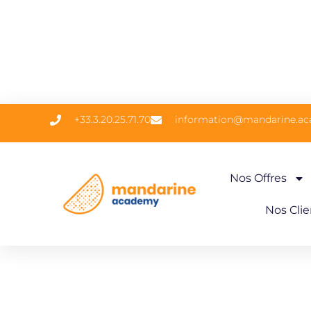
+33.3.20.25.71.70
information@mandarine.a
Nos Offres
Nos Clie