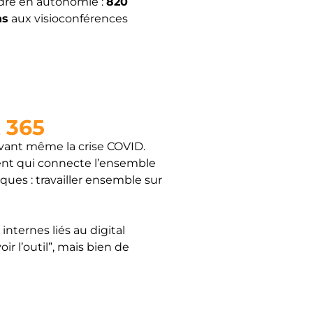
dre en autonomie :
820
ns
aux visioconférences
 365
avant même la crise COVID.
ement qui connecte l’ensemble
iques : travailler ensemble sur
internes liés au digital
ir l’outil”, mais bien de