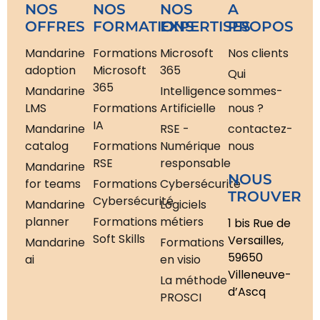
NOS
NOS
NOS
A
OFFRES
FORMATIONS
EXPERTISES
PROPOS
Mandarine
Formations
Microsoft
Nos clients
adoption
Microsoft
365
Qui
365
Mandarine
Intelligence
sommes-
LMS
Formations
Artificielle
nous ?
IA
Mandarine
RSE -
contactez-
catalog
Formations
Numérique
nous
RSE
responsable
Mandarine
NOUS
for teams
Formations
Cybersécurité
TROUVER
Cybersécurité
Mandarine
Logiciels
planner
Formations
métiers
1 bis Rue de
Soft Skills
Versailles,
Mandarine
Formations
59650
ai
en visio
Villeneuve-
La méthode
d’Ascq
PROSCI