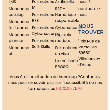
LMS
Formations
Artificielle
nous ?
IA
Mandarine
RSE -
contactez-
catalog
Formations
Numérique
nous
RSE
responsable
Mandarine
NOUS
for teams
Formations
Cybersécurité
TROUVER
Cybersécurité
Mandarine
Logiciels
planner
Formations
métiers
1 bis Rue de
Soft Skills
Versailles,
Mandarine
Formations
59650
ai
en visio
Villeneuve-
La méthode
d’Ascq
PROSCI
Vous êtes en situation de handicap ?
Contactez
nous pour en savoir plus sur l’accessibilité de nos
formations au
03.20.25.71.70