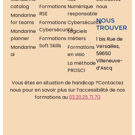
catalog
Formations
Numérique
nous
RSE
responsable
Mandarine
NOUS
for teams
Formations
Cybersécurité
TROUVER
Cybersécurité
Mandarine
Logiciels
planner
Formations
métiers
1 bis Rue de
Soft Skills
Versailles,
Mandarine
Formations
59650
ai
en visio
Villeneuve-
La méthode
d’Ascq
PROSCI
Vous êtes en situation de handicap ?
Contactez
nous pour en savoir plus sur l’accessibilité de nos
formations au
03.20.25.71.70