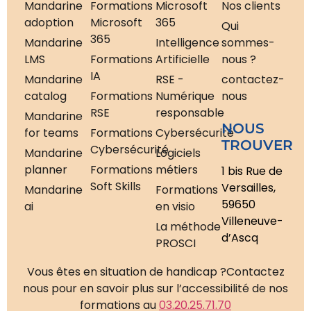
Mandarine
Formations
Microsoft
Nos clients
adoption
Microsoft
365
Qui
365
Mandarine
Intelligence
sommes-
LMS
Formations
Artificielle
nous ?
IA
Mandarine
RSE -
contactez-
catalog
Formations
Numérique
nous
RSE
responsable
Mandarine
NOUS
for teams
Formations
Cybersécurité
TROUVER
Cybersécurité
Mandarine
Logiciels
planner
Formations
métiers
1 bis Rue de
Soft Skills
Versailles,
Mandarine
Formations
59650
ai
en visio
Villeneuve-
La méthode
d’Ascq
PROSCI
Vous êtes en situation de handicap ?
Contactez
nous pour en savoir plus sur l’accessibilité de nos
formations au
03.20.25.71.70