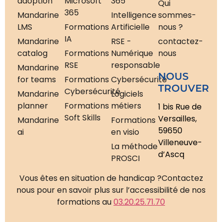
adoption
Microsoft
365
Qui
365
Mandarine
Intelligence
sommes-
LMS
Formations
Artificielle
nous ?
IA
Mandarine
RSE -
contactez-
catalog
Formations
Numérique
nous
RSE
responsable
Mandarine
NOUS
for teams
Formations
Cybersécurité
TROUVER
Cybersécurité
Mandarine
Logiciels
planner
Formations
métiers
1 bis Rue de
Soft Skills
Versailles,
Mandarine
Formations
59650
ai
en visio
Villeneuve-
La méthode
d’Ascq
PROSCI
Vous êtes en situation de handicap ?
Contactez
nous pour en savoir plus sur l’accessibilité de nos
formations au
03.20.25.71.70