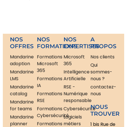
NOS
NOS
NOS
A
OFFRES
FORMATIONS
EXPERTISES
PROPOS
Mandarine
Formations
Microsoft
Nos clients
adoption
Microsoft
365
Qui
365
Mandarine
Intelligence
sommes-
LMS
Formations
Artificielle
nous ?
IA
Mandarine
RSE -
contactez-
catalog
Formations
Numérique
nous
RSE
responsable
Mandarine
NOUS
for teams
Formations
Cybersécurité
TROUVER
Cybersécurité
Mandarine
Logiciels
planner
Formations
métiers
1 bis Rue de