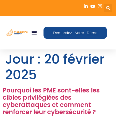
Demandez Votre Démo
Jour :
20 février
2025
Pourquoi les PME sont-elles les
cibles privilégiées des
cyberattaques et comment
renforcer leur cybersécurité ?