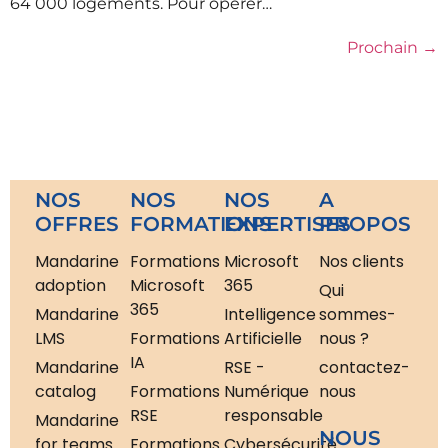
64 000 logements. Pour opérer…
Prochain
→
NOS
NOS
NOS
A
OFFRES
FORMATIONS
EXPERTISES
PROPOS
Mandarine
Formations
Microsoft
Nos clients
adoption
Microsoft
365
Qui
365
Mandarine
Intelligence
sommes-
LMS
Formations
Artificielle
nous ?
IA
Mandarine
RSE -
contactez-
catalog
Formations
Numérique
nous
RSE
responsable
Mandarine
NOUS
for teams
Formations
Cybersécurité