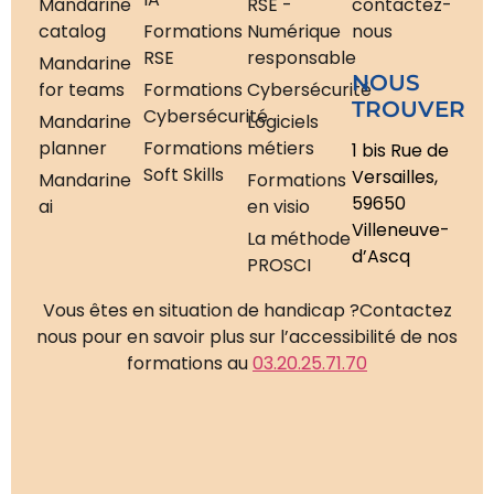
Mandarine
RSE -
contactez-
catalog
Formations
Numérique
nous
RSE
responsable
Mandarine
NOUS
for teams
Formations
Cybersécurité
TROUVER
Cybersécurité
Mandarine
Logiciels
planner
Formations
métiers
1 bis Rue de
Soft Skills
Versailles,
Mandarine
Formations
59650
ai
en visio
Villeneuve-
La méthode
d’Ascq
PROSCI
Vous êtes en situation de handicap ?
Contactez
nous pour en savoir plus sur l’accessibilité de nos
formations au
03.20.25.71.70